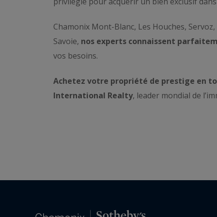
privilégié pour acquérir un bien exclusif dans 
Chamonix Mont-Blanc, Les Houches, Servoz, V
Savoie,
nos experts connaissent parfaiteme
vos besoins.
Achetez votre propriété de prestige en t
International Realty
, leader mondial de l’i