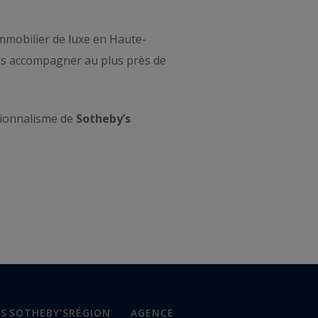
mmobilier de luxe en Haute-
s accompagner au plus près de
sionnalisme de
Sotheby’s
NS
SOTHEBY'S
RÉGION
AGENCE