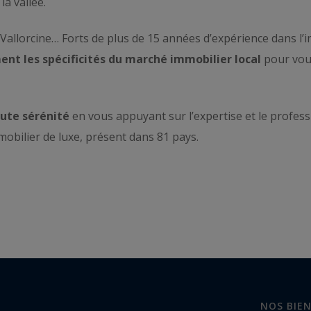
la vallée.
allorcine… Forts de plus de 15 années d’expérience dans l’i
nt les spécificités du marché immobilier local
pour vou
oute sérénité
en vous appuyant sur l’expertise et le profes
mmobilier de luxe, présent dans 81 pays.
NOS BIE