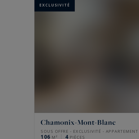
chalets...traditionnels ou contemporains, des
EXCLUSIVITÉ
Chamonix-Mont-Blanc
SOUS OFFRE - EXCLUSIVITÉ - APPARTEMENT
106
4
M²
PIÈCES