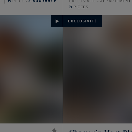
6
2 800 000 €
²
PIÈCES
EXCLUSIVITÉ - APPARTEMENT
5
PIÈCES
EXCLUSIVITÉ