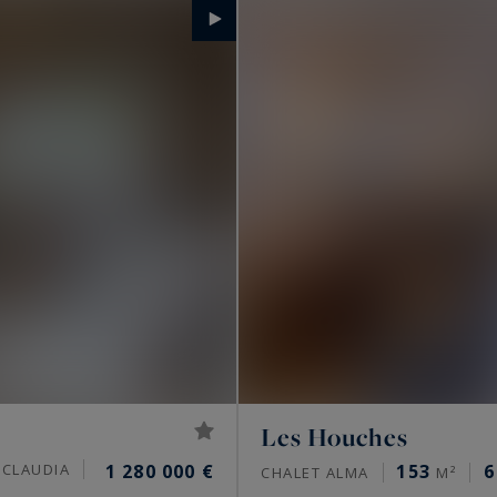
 biens aussi rares qu'exceptionnels.
Les Houches
 CLAUDIA
1 280 000 €
153
6
CHALET ALMA
M²