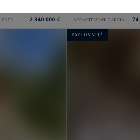
Chamonix-Mont-Bl
2 340 000 €
74
IÈCES
APPARTEMENT GARCIA
EXCLUSIVITÉ