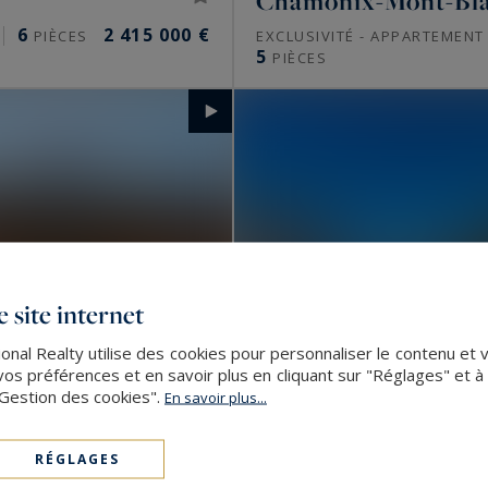
Chamonix-Mont-Bl
6
2 415 000 €
PIÈCES
EXCLUSIVITÉ - APPARTEMEN
5
PIÈCES
 site internet
nal Realty utilise des cookies pour personnaliser le contenu et 
s préférences et en savoir plus en cliquant sur "Réglages" et 
"Gestion des cookies".
En savoir plus...
RÉGLAGES