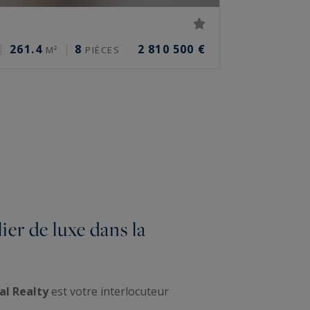
261.4
8
2 810 500 €
M²
PIÈCES
er de luxe dans la
al Realty
est votre interlocuteur