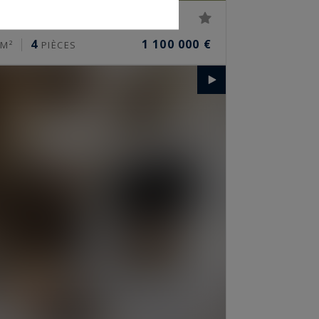
anc
4
1 100 000 €
M²
PIÈCES