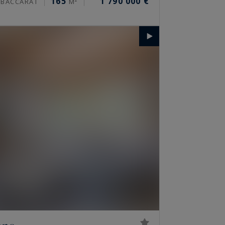
165
1 790 000 €
 BACCARAT
M²