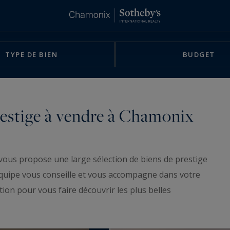
TYPE DE BIEN
BUDGET
prestige à vendre à Chamonix
vous propose une large sélection de biens de prestige
équipe vous conseille et vous accompagne dans votre
ition pour vous faire découvrir les plus belles
e Vallorcine à Servoz, en passant par Argentière,
ns de pays, fermes, appartements, hôtels,