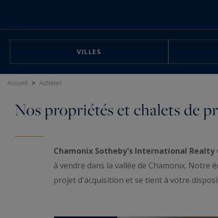
Panneau de gestion des cookies
VILLES
Accueil
>
Acheter
Nos propriétés et chalets de 
Chamonix Sotheby's International Realty
à vendre dans la vallée de Chamonix. Notre 
projet d'acquisition et se tient à votre dispos
propriétés à vendre au pied du Mont Blanc. D
Chamonix, Les Houches, dévouvrez nos maiso