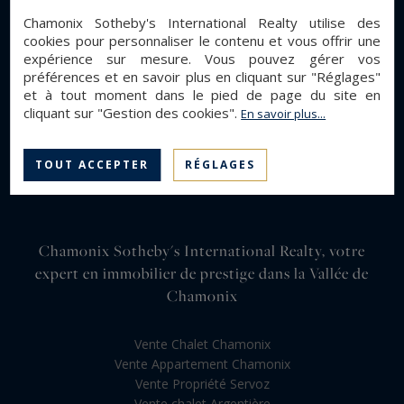
Chamonix Sotheby's International Realty utilise des
cookies pour personnaliser le contenu et vous offrir une
expérience sur mesure. Vous pouvez gérer vos
préférences et en savoir plus en cliquant sur "Réglages"
et à tout moment dans le pied de page du site en
cliquant sur "Gestion des cookies".
En savoir plus...
TOUT ACCEPTER
RÉGLAGES
Chamonix Sotheby's International Realty, votre
expert en immobilier de prestige dans la Vallée de
Chamonix
Vente Chalet Chamonix
Vente Appartement Chamonix
Vente Propriété Servoz
Vente chalet Argentière