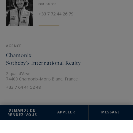
880 990 338
+33 7 72 44 26 79
AGENCE
Chamonix
Sotheby's International Realty
2 quai d'Arve
74400 Chamonix-Mont-Blanc, France
+33 7 64 41 52 48
DEMANDE DE
APPELER
MESSAGE
RENDEZ-VOUS
Les informations recueillies sur ce formulaire sont enregistrées dans un