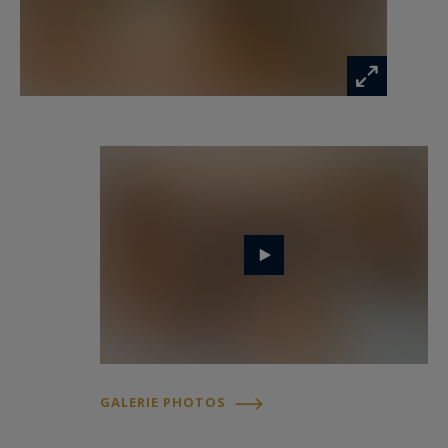
Premier étage : Avec une remarquable double
hauteur sous plafond, sa charpente en bois
apparente, de grandes fenêtres et une
mezzanine ouverte avec une élégante cheminée,
le premier étage comprend trois chambres avec
salle de bains attenante, chacune équipée d’une
douche et d’une baignoire, ainsi qu’un petit
bureau.
Sous-sol : Le sous-sol dispose d’une vaste pièce
pouvant être transformée en salle de cinéma ou
en espace bien-être, ainsi qu’une salle de sport,
un espace de rangement et une chaufferie
GALERIE PHOTOS
équipée d’un système de chauffage aux granulés
très performant.