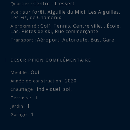
Centre - L'essert
Quartier :
minutes, le lac des Chavants à 8 minutes et le
sur forêt
,
Aiguille du Midi, Les Aiguilles,
Vue :
centre de Chamonix à 15 minutes en voiture.
Les Fiz
,
de Chamonix
Golf
,
Tennis
,
Centre ville
,
,
École
,
A proximité :
Pour plus de renseignements, veuillez contacter
Lac
,
Pistes de ski
,
Rue commerçante
Joanna Jurgielewicz chez Chamonix Sotheby's
Aéroport
,
Autoroute
,
Bus
,
Gare
Transport :
International Realty au ‭+33 7 72 44 26 79.
DESCRIPTION COMPLÉMENTAIRE
Les informations sur les risques auxquels ce
bien est exposé sont disponibles sur :
Oui
Meublé :
www.georisques.gouv.fr
2020
Année de construction :
individuel
,
sol
,
Chauffage :
1
terrasse :
1
jardin :
1
garage :