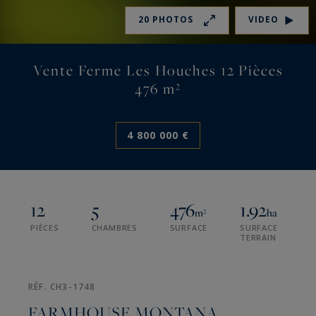
20 PHOTOS
VIDEO
Vente Ferme Les Houches 12 Pièces
476 m²
4 800 000 €
12
5
476
1.92
m²
ha
PIÈCES
CHAMBRES
SURFACE
SURFACE
TERRAIN
RÉF. CH3-1748
FARMHOUSE MONTANA