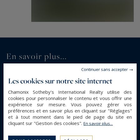
En savoir plus...
Continuer sans accepter
DESCRIPTION GÉNÉRALE
Les cookies sur notre site internet
Appartement
Type de bien :
Chamonix Sotheby's International Realty utilise des
99.68 m²
Surface :
cookies pour personnaliser le contenu et vous offrir une
expérience sur mesure. Vous pouvez gérer vos
5
Pièces :
préférences et en savoir plus en cliquant sur "Réglages"
4
Chambres :
et à tout moment dans le pied de page du site en
cliquant sur "Gestion des cookies".
En savoir plus...
1
Salle(s) de bain :
1
Salle(s) d'eau :