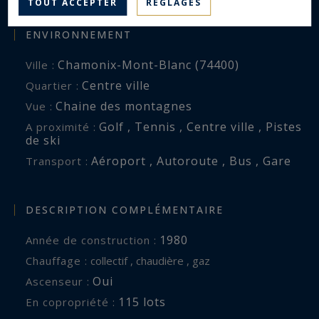
TOUT ACCEPTER
RÉGLAGES
ENVIRONNEMENT
Chamonix-Mont-Blanc (74400)
Ville :
Centre ville
Quartier :
Chaine des montagnes
Vue :
Golf , Tennis , Centre ville , Pistes
A proximité :
de ski
Aéroport , Autoroute , Bus , Gare
Transport :
DESCRIPTION COMPLÉMENTAIRE
1980
Année de construction :
Chauffage :
collectif , chaudière , gaz
Oui
Ascenseur :
115 lots
En copropriété :