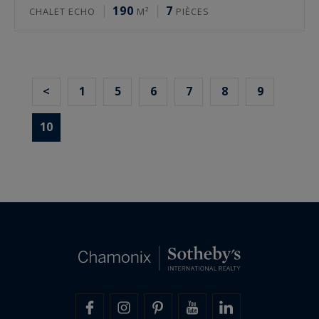
190
7
CHALET ECHO
M²
PIÈCES
<
1
5
6
7
8
9
10