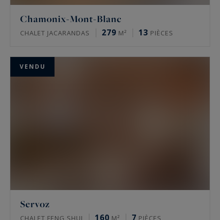
Chamonix-Mont-Blanc
279
13
CHALET JACARANDAS
M²
PIÈCES
VENDU
Servoz
160
7
CHALET FENG SHUI
M²
PIÈCES