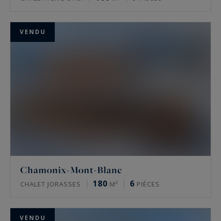
VENDU
Chamonix-Mont-Blanc
180
6
CHALET JORASSES
M²
PIÈCES
VENDU